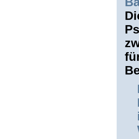
Ba
Di
Ps
zw
fü
B