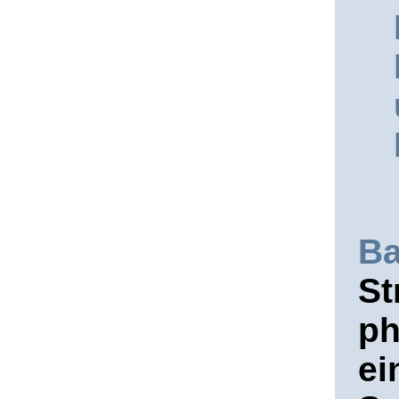
Ba
St
ph
ei