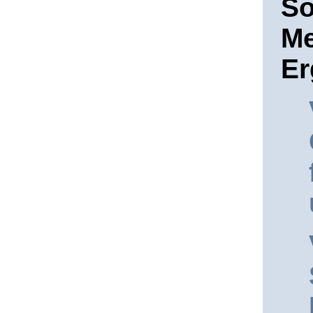
So
Me
Er